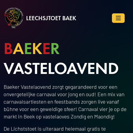
LEECHSJTOET BAEK
B
A
E
K
E
R
VASTELOAVEND
Baeker Vastelaovend zorgt gegarandeerd voor een
onvergetelijke carnaval voor jong en oud! Een mix van
carnavalsartiesten en feestbands zorgen live vanaf
bühne voor een geweldige sfeer! Carnaval vier je op de
markt in Beek op vastelaoves Zondig en Maondig!
De Lichststoet is uiteraard helemaal gratis te