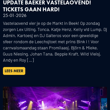
UPDATE BAEKER VASTELAOVEND!
TICKETS GAAN HARD!
25-01-2026
Vastelaovend vier je op de Markt in Beek! Op zondag
zorgen Lex Uiting, Tonca, Katje Henz, Kelly v/d Lump, Dj
Admin, Kartoesj en DJ Gaiteros voor een geweldige
sfeer rondom de Leechsjtoet met prins Bink I ! Voor
carnvalsmaandag staan Promilaasj, Björn & Mieke,
Guus Niesing, Johan Tana, Beppie Kraft, Wild Vleisj,
Andy en Roy […]
LEES MEER